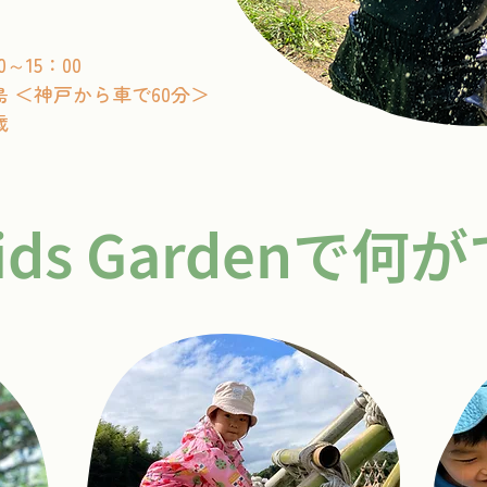
0～15：00
島 ＜神戸から車で60分＞
歳
 Kids Gardenで