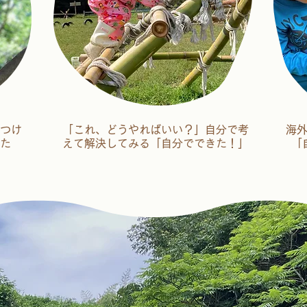
つけ
「これ、どうやればいい？」自分で考
海
た
えて解決してみる「自分でできた！」
「