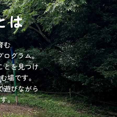
nとは
育む
プログラム。
ことを見つけ
育む場です。
で遊びながら
ます。