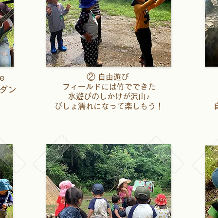
②
me
自由遊び
フィールドには竹でできた
やダン
水遊びのしかけが沢山♪
びしょ濡れになって楽しもう！