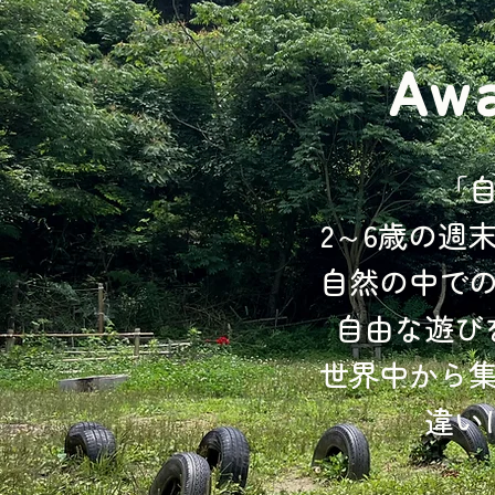
Aw
「
2～6歳の週
自然の中で
自由な遊び
世界中から
違い