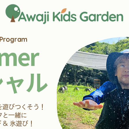
 Program
mer
シャル
を遊びつくそう！
フと一緒に
 & 氷遊び！