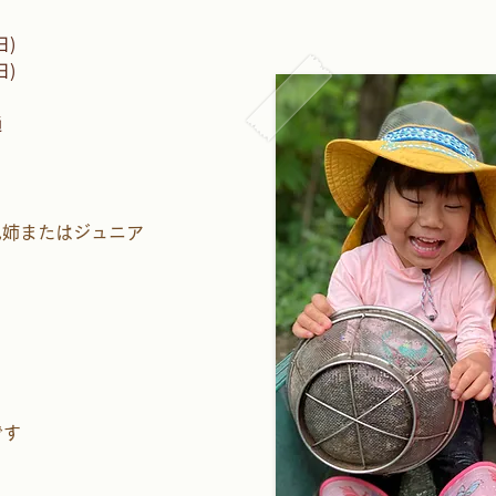
日)
日)
通
姉またはジュニア
です