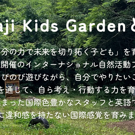
aji Kids Garde
自分の力で未来を切り拓く子ども」を
末開催のインターナショナル自然活動
のびのび遊びながら、自分でやりたい
を通じて、自ら考え・行動する力を
集まった国際色豊かなスタッフと英語
に違和感を持たない国際感覚を育み